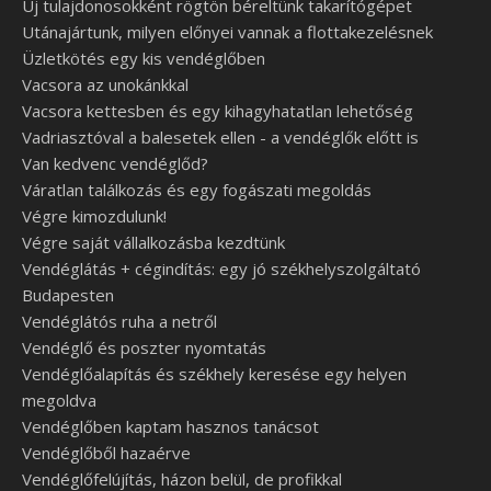
Új tulajdonosokként rögtön béreltünk takarítógépet
Utánajártunk, milyen előnyei vannak a flottakezelésnek
Üzletkötés egy kis vendéglőben
Vacsora az unokánkkal
Vacsora kettesben és egy kihagyhatatlan lehetőség
Vadriasztóval a balesetek ellen - a vendéglők előtt is
Van kedvenc vendéglőd?
Váratlan találkozás és egy fogászati megoldás
Végre kimozdulunk!
Végre saját vállalkozásba kezdtünk
Vendéglátás + cégindítás: egy jó székhelyszolgáltató
Budapesten
Vendéglátós ruha a netről
Vendéglő és poszter nyomtatás
Vendéglőalapítás és székhely keresése egy helyen
megoldva
Vendéglőben kaptam hasznos tanácsot
Vendéglőből hazaérve
Vendéglőfelújítás, házon belül, de profikkal