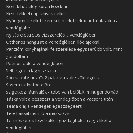
Nem lehet elég korán kezdeni
Nem telik el nap kihívás nélkül
Nyári gumit kellett keresni, mielőtt elmehettünk volna a
vendéglőbe
Nyitás előtti SOS vízszerelés a vendéglőben
Otthonos hangulat a vendéglőben illóolajokkal
Panzióm konyhájának felszerelése egyszerűbb volt, mint
gondoltam
Poénos póló a vendéglőben
Selfie gép a lagzi sztárja
Sörcsapoláshoz Co2 palackra volt szükségünk
Sosem tudhatod előre...
Szigetközi látnivalók - több van belőlük, mint gondolnád
Táska volt a desszert a vendéglőben a vacsora után
Teafa olaj a vendégek egészségéért
Tele hassal nem jó a masszázs
Természetes lekvárokkal gazdagítjuk a reggeliket a
vendéglőben