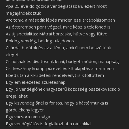
Apa 25 éve dolgozik a vendéglátásban, ezért most
megajándékoztuk
Arc tonik, a második lépés minden esti arcápolásomban
Az étteremben pont végzel, mire kész a telefonod is
Az új specialitás: Mátrai borzaska, hűtve vagy fűtve
Boldog vendég, boldog tulajdonos
Csárda, barátok és az a téma, amiről nem beszéltünk
eleget
Csinosnak és divatosnak lenni, budget-módon, manapság
Csirkeszárny krumplipürével és kft alapítás a mai menü
Ebéd után a kiküldetési rendelvényt is kitöltöttem
Egy emlékezetes születésnap
Egy jó vendéglőnek nagyszerű közösség összekovácsoló
ereje lehet
Egy kisvendéglőnél is fontos, hogy a háttérmunka is
gördülékeny legyen
Egy vacsora tanulsága
Egy vendéglátós is foglalkozhat a ráncokkal