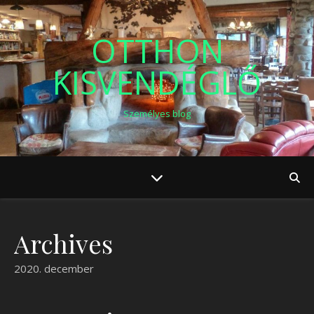
OTTHON
KISVENDÉGLŐ
Személyes blog
Archives
2020. december