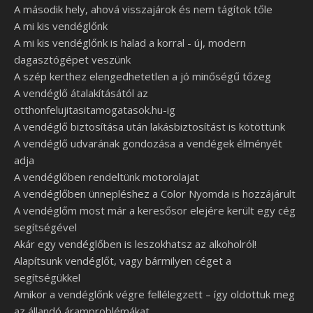
A második hely, ahová visszajárok és nem tágítok tőle
A mi kis vendéglőnk
A mi kis vendéglőnk is halad a korral - új, modern
dagasztógépet veszünk
A szép kerthez elengedhetetlen a jó minőségű tőzeg
A vendéglő átalakításától az
otthonfelujitasitamogatasok.hu-ig
A vendéglő biztosítása után lakásbiztosítást is kötöttünk
A vendéglő udvarának gondozása a vendégek élményét
adja
A vendéglőben rendeltünk motorolajat
A vendéglőben ünnepléshez a Color Nyomda is hozzájárult
A vendéglőm most már a keresősor elejére került egy cég
segítségével
Akár egy vendéglőben is leszokhatsz az alkoholról!
Alapítsunk vendéglőt, vagy bármilyen céget a
segítségükkel
Amikor a vendéglőnk végre fellélegzett – így oldottuk meg
az állandó áramproblémákat