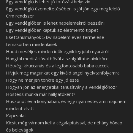
Egy vendéglő is lehet jó fotózási helyszín
Egy vendéglő üzemeltetésében is jól jön egy megfelelő
Crm rendszer
Egy vendéglőben is lehet napelemekről beszélni
Egy vendéglőben kaptuk az életmentő tippet
Esettanulmányok 5 kw napelem éves termelése
témakörben mindenkinek
Hadd meséljek minden idők egyik legjobb nyaráról
Hangtál meditációval bővül a szolgáltatásaink köre
Hétvégi kiruccanás és a legfontosabb baba cuccok
Hívjuk meg magunkat egy kiváló angol nyelvtanfolyamra
Hogy ne menjen tönkre egy jó este
Hogyan jön az energetikai tanusítvány a vendéglőhöz?
Hostess munka már hallgatóként?
Huszonöt év a konyhában, és egy nyári este, ami majdnem
mindent elvitt
Kapcsolat
Kicsit még várnom kell a cégalapítással, de néhány hónap
és belevágok