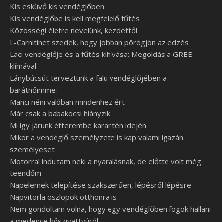
Kis esküvő kis vendéglőben
Kis vendéglőbe is kell megfelelő fűtés
Közösségi életre nevelünk, kezdettől
L-Carnitinet szedek, hogy jobban pörögjön az edzés
Laci vendéglője és a fűtés kihívása: Megoldás a GREE
klímával
Lánybúcsút terveztünk a falu vendéglőjében a
barátnőimmel
Manci néni valóban mindenhez ért
Már csak a babakocsi hiányzik
Mi így járunk étterembe karantén idején
Mikor a vendéglő személyzete is kap valami igazán
személyeset
Motorral indultam neki a nyaralásnak, de előtte volt még
teendőm
Napelemek telepítése szakszerűen, lépésről lépésre
Napvitorla oszlopok otthonra is
Nem gondoltam volna, hogy egy vendéglőben fogok hallani
a medence hőszivattyúról