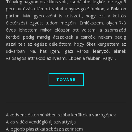
Tényleg nagyon praktikus volt, csodálatos légkör, de egy 5
perc autózás után ott voltál a nyüzsgő Siófokon, a Balaton
parton. Már gyerekként is tetszett, hogy ezt a kettős
életérzést együtt tudom megélni. Emlékszem, olyan 7-8
éves lehettem mikor először ott voltam, a szomszéd
kertből pedig mindig átszöktek a csirkék, nekem pedig
azzal telt az egész délelőttöm, hogy őket kergettem az
udvarban. Na, hát igen. Igazi városi leányzó, akinek
valóságos attrakció az ilyesmi. Ebben a faluban, vagy…
TOVÁBB
A kedvenc éttermünkben szóba kerültek a varrógépek
A kis vidéki vendéglő új szivattyúja
A legjobb plasztikai sebész szerintem