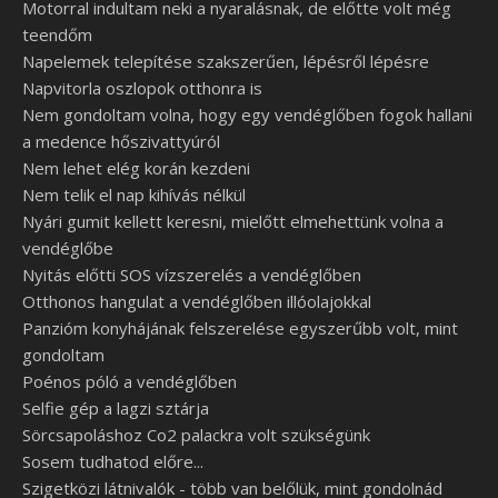
Motorral indultam neki a nyaralásnak, de előtte volt még
teendőm
Napelemek telepítése szakszerűen, lépésről lépésre
Napvitorla oszlopok otthonra is
Nem gondoltam volna, hogy egy vendéglőben fogok hallani
a medence hőszivattyúról
Nem lehet elég korán kezdeni
Nem telik el nap kihívás nélkül
Nyári gumit kellett keresni, mielőtt elmehettünk volna a
vendéglőbe
Nyitás előtti SOS vízszerelés a vendéglőben
Otthonos hangulat a vendéglőben illóolajokkal
Panzióm konyhájának felszerelése egyszerűbb volt, mint
gondoltam
Poénos póló a vendéglőben
Selfie gép a lagzi sztárja
Sörcsapoláshoz Co2 palackra volt szükségünk
Sosem tudhatod előre...
Szigetközi látnivalók - több van belőlük, mint gondolnád