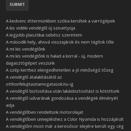
A kedvenc éttermünkben szóba kerültek a varrógépek
A kis vidéki vendéglő új szivattyúja
A legjobb plasztikai sebész szerintem
A második hely, ahová visszajárok és nem tágítok tőle
A mi kis vendéglőnk
A mi kis vendéglőnk is halad a korral - új, modern
dagasztógépet veszünk
A szép kerthez elengedhetetlen a jó minőségű tőzeg
A vendéglő átalakításától az
otthonfelujitasitamogatasok.hu-ig
A vendéglő biztosítása után lakásbiztosítást is kötöttünk
A vendéglő udvarának gondozása a vendégek élményét
adja
A vendéglőben rendeltünk motorolajat
A vendéglőben ünnepléshez a Color Nyomda is hozzájárult
A vendéglőm most már a keresősor elejére került egy cég