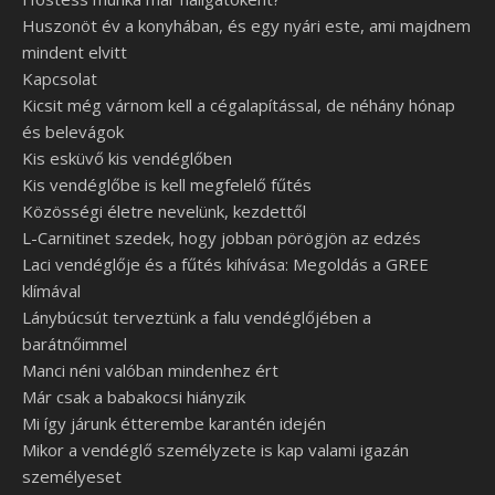
Huszonöt év a konyhában, és egy nyári este, ami majdnem
mindent elvitt
Kapcsolat
Kicsit még várnom kell a cégalapítással, de néhány hónap
és belevágok
Kis esküvő kis vendéglőben
Kis vendéglőbe is kell megfelelő fűtés
Közösségi életre nevelünk, kezdettől
L-Carnitinet szedek, hogy jobban pörögjön az edzés
Laci vendéglője és a fűtés kihívása: Megoldás a GREE
klímával
Lánybúcsút terveztünk a falu vendéglőjében a
barátnőimmel
Manci néni valóban mindenhez ért
Már csak a babakocsi hiányzik
Mi így járunk étterembe karantén idején
Mikor a vendéglő személyzete is kap valami igazán
személyeset