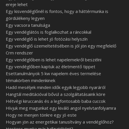
ereje lehet
Egy kisvendéglőnél is fontos, hogy a háttérmunka is
gördülékeny legyen
Egy vacsora tanulsága
Egy vendéglátós is foglalkozhat a ráncokkal
Egy vendéglő is lehet jó fotózási helyszín
Egy vendéglő üzemeltetésében is jól jön egy megfelelő
Crm rendszer
Egy vendéglőben is lehet napelemekről beszélni
Egy vendéglőben kaptuk az életmentő tippet
Esettanulmányok 5 kw napelem éves termelése
témakörben mindenkinek
Hadd meséljek minden idők egyik legjobb nyaráról
Hangtál meditációval bővül a szolgáltatásaink köre
Hétvégi kiruccanás és a legfontosabb baba cuccok
Hívjuk meg magunkat egy kiváló angol nyelvtanfolyamra
Hogy ne menjen tönkre egy jó este
Hogyan jön az energetikai tanusítvány a vendéglőhöz?
Hostess munka már hallgatóként?