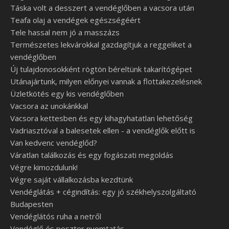
Táska volt a desszert a vendéglőben a vacsora után
Teafa olaj a vendégek egészségéért
Tele hassal nem jó a masszázs
Természetes lekvárokkal gazdagítjuk a reggeliket a
vendéglőben
Új tulajdonosokként rögtön béreltünk takarítógépet
Utánajártunk, milyen előnyei vannak a flottakezelésnek
Üzletkötés egy kis vendéglőben
Vacsora az unokánkkal
Vacsora kettesben és egy kihagyhatatlan lehetőség
Vadriasztóval a balesetek ellen - a vendéglők előtt is
Van kedvenc vendéglőd?
Váratlan találkozás és egy fogászati megoldás
Végre kimozdulunk!
Végre saját vállalkozásba kezdtünk
Vendéglátás + cégindítás: egy jó székhelyszolgáltató
Budapesten
Vendéglátós ruha a netről
Vendéglő és poszter nyomtatás