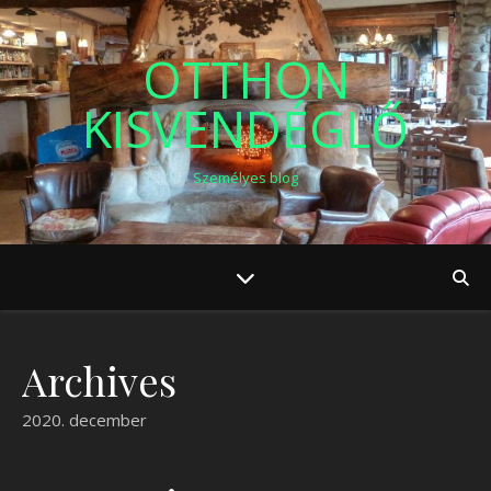
OTTHON
KISVENDÉGLŐ
Személyes blog
Archives
2020. december