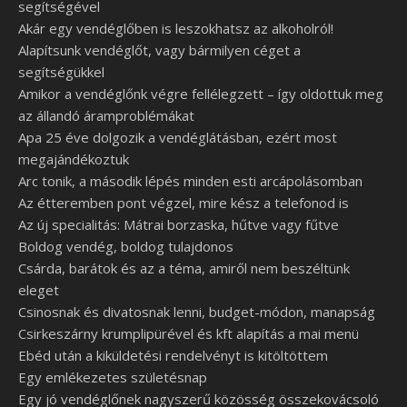
segítségével
Akár egy vendéglőben is leszokhatsz az alkoholról!
Alapítsunk vendéglőt, vagy bármilyen céget a
segítségükkel
Amikor a vendéglőnk végre fellélegzett – így oldottuk meg
az állandó áramproblémákat
Apa 25 éve dolgozik a vendéglátásban, ezért most
megajándékoztuk
Arc tonik, a második lépés minden esti arcápolásomban
Az étteremben pont végzel, mire kész a telefonod is
Az új specialitás: Mátrai borzaska, hűtve vagy fűtve
Boldog vendég, boldog tulajdonos
Csárda, barátok és az a téma, amiről nem beszéltünk
eleget
Csinosnak és divatosnak lenni, budget-módon, manapság
Csirkeszárny krumplipürével és kft alapítás a mai menü
Ebéd után a kiküldetési rendelvényt is kitöltöttem
Egy emlékezetes születésnap
Egy jó vendéglőnek nagyszerű közösség összekovácsoló